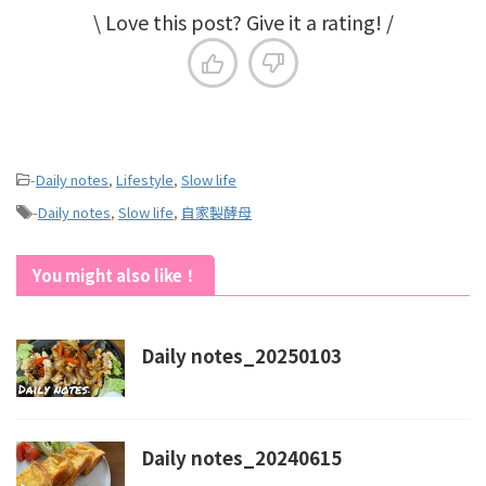
\ Love this post? Give it a rating! /
-
Daily notes
,
Lifestyle
,
Slow life
-
Daily notes
,
Slow life
,
自家製酵母
You might also like！
Daily notes_20250103
Daily notes_20240615