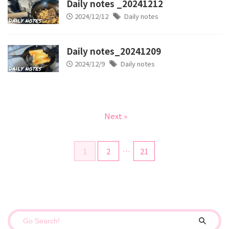
Daily notes _20241212
2024/12/12
Daily notes
Daily notes_20241209
2024/12/9
Daily notes
Next »
1
2
…
21