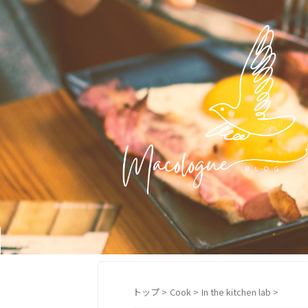
トップ
>
Cook
>
In the kitchen lab
>