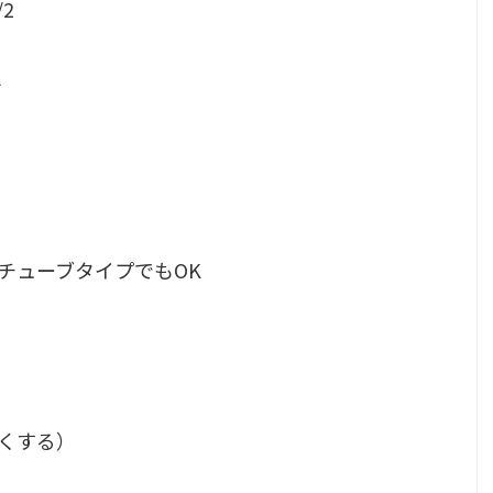
2
l
）チューブタイプでもOK
すくする）