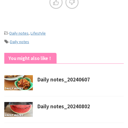
-
Daily notes
,
Lifestyle
-
Daily notes
You might also like！
Daily notes_20240607
Daily notes_20240802