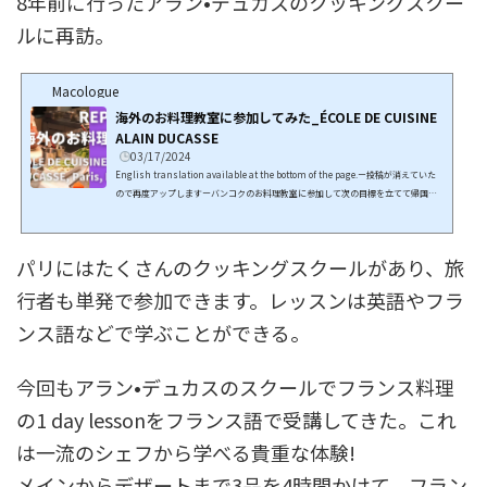
8年前に行ったアラン•デュカスのクッキングスクー
ルに再訪。
Macologue
海外のお料理教室に参加してみた_ÉCOLE DE CUISINE
ALAIN DUCASSE
03/17/2024
English translation available at the bottom of the page.ー投稿が消えていた
ので再度アップしますーバンコクのお料理教室に参加して次の目標を立てて帰国し
たワタシは、3年かけてフランス語の会話の教室に通い最低限の会話を習得して、パ
リでフランス語で受講するフランス料理のクラスを受講することにしました。パリ
に行くことになった理由とフランス語をマスターするまで経緯はこちらの記事をど
パリにはたくさんのクッキングスクールがあり、旅
うぞ！ 事前にスクールに電子メールで問い合わせをするも丁寧な返信が届いてテン
ションは上がるばかり。そう！2016年のパリ旅行は...
行者も単発で参加できます。レッスンは英語やフラ
ンス語などで学ぶことができる。
今回もアラン•デュカスのスクールでフランス料理
の1 day lessonをフランス語で受講してきた。これ
は一流のシェフから学べる貴重な体験!
メインからデザートまで3品を4時間かけて、フラン