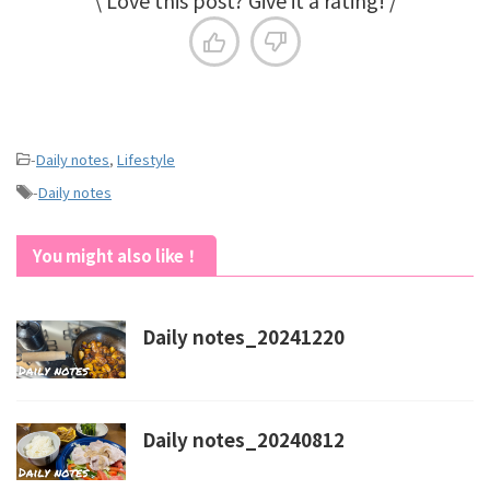
\ Love this post? Give it a rating! /
-
Daily notes
,
Lifestyle
-
Daily notes
You might also like！
Daily notes_20241220
Daily notes_20240812